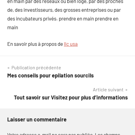
en main par des réseaux ou bien loge, par des proches
de, des investisseurs, des grosses entreprises ou par
des incubateurs privés. prendre en main prendre en
main
En savoir plus à propos de
llc usa
Navigation
Publication précédente
Mes conseils pour epilation sourcils
de
Article suivant
l’article
Tout savoir sur Visitez pour plus d’informations
Laisser un commentaire
Votre adresse e-mail ne sera pas publiée.
Les champs