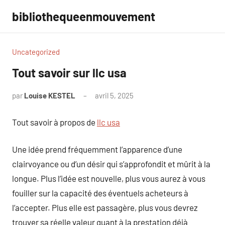
Aller
bibliothequeenmouvement
au
contenu
Uncategorized
Tout savoir sur llc usa
par
Louise KESTEL
avril 5, 2025
Aucun
commentaire
Tout savoir à propos de
llc usa
Une idée prend fréquemment l’apparence d’une
clairvoyance ou d’un désir qui s’approfondit et mûrit à la
longue. Plus l’idée est nouvelle, plus vous aurez à vous
fouiller sur la capacité des éventuels acheteurs à
l’accepter. Plus elle est passagère, plus vous devrez
trouver sa réelle valeur quant à la prestation déjà