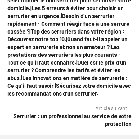
l’article
sélectionner le bon serrurier pour sécuriser votre
domicile.|Les 5 erreurs à éviter pour choisir un
serrurier en urgence.|Besoin d’un serrurier
rapidement : Comment réagir face à une serrure
cassée ?|Top des serruriers dans votre région :
Découvrez notre top 10.|Quand faut-il appeler un
expert en serrurerie et non un amateur ?|Les
prestations des serruriers les plus courants :
Tout ce qu’il faut connaître.|Quel est le prix d’un
serrurier ? Comprendre les tarifs et éviter les
abus.|Les innovations en matière de serrurerie :
Ce qu’il faut savoir.|Sécurisez votre domicile avec
les recommandations d’un serrurier.
Article suivant
Serrurier : un professionnel au service de votre
protection