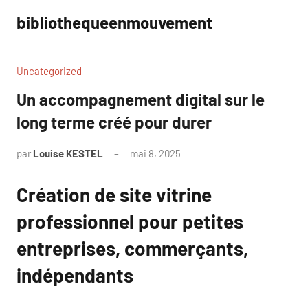
Aller
bibliothequeenmouvement
au
contenu
Uncategorized
Un accompagnement digital sur le
long terme créé pour durer
par
Louise KESTEL
mai 8, 2025
Aucun
commentaire
Création de site vitrine
professionnel pour petites
entreprises, commerçants,
indépendants