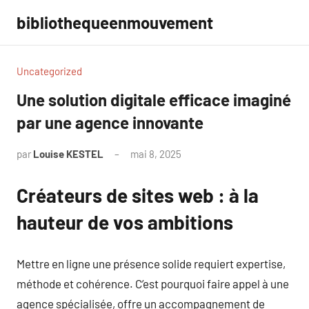
Aller
bibliothequeenmouvement
au
contenu
Uncategorized
Une solution digitale efficace imaginé
par une agence innovante
par
Louise KESTEL
mai 8, 2025
Aucun
commentaire
Créateurs de sites web : à la
hauteur de vos ambitions
Mettre en ligne une présence solide requiert expertise,
méthode et cohérence. C’est pourquoi faire appel à une
agence spécialisée, offre un accompagnement de