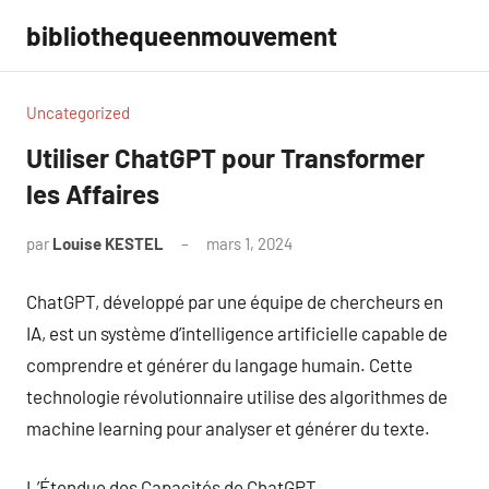
Aller
bibliothequeenmouvement
au
contenu
Uncategorized
Utiliser ChatGPT pour Transformer
les Affaires
par
Louise KESTEL
mars 1, 2024
Aucun
commentaire
ChatGPT, développé par une équipe de chercheurs en
IA, est un système d’intelligence artificielle capable de
comprendre et générer du langage humain. Cette
technologie révolutionnaire utilise des algorithmes de
machine learning pour analyser et générer du texte.
L’Étendue des Capacités de ChatGPT