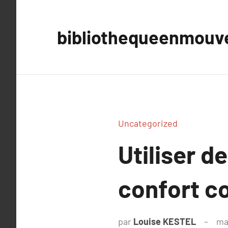
Aller
au
bibliothequeenmou
contenu
Uncategorized
Utiliser d
confort co
par
Louise KESTEL
ma