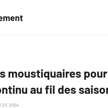
vement
es moustiquaires pour
ntinu au fil des saiso
i 27, 2024
Aucun