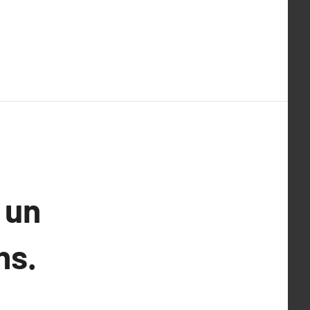
 un
ns.