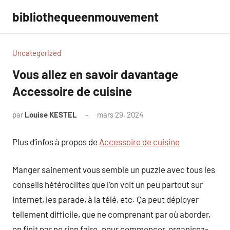
Aller
bibliothequeenmouvement
au
contenu
Uncategorized
Vous allez en savoir davantage
Accessoire de cuisine
par
Louise KESTEL
mars 29, 2024
Aucun
commentaire
Plus d’infos à propos de
Accessoire de cuisine
Manger sainement vous semble un puzzle avec tous les
conseils hétéroclites que l’on voit un peu partout sur
internet, les parade, à la télé, etc. Ça peut déployer
tellement difficile, que ne comprenant par où aborder,
on finit par ne rien faire. pour commencer, organisez-