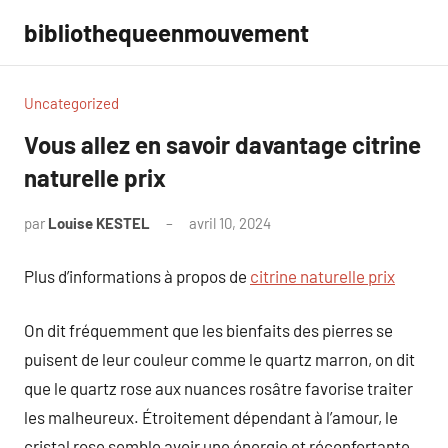
Aller
bibliothequeenmouvement
au
contenu
Uncategorized
Vous allez en savoir davantage citrine
naturelle prix
par
Louise KESTEL
avril 10, 2024
Aucun
commentaire
Plus d’informations à propos de
citrine naturelle prix
On dit fréquemment que les bienfaits des pierres se
puisent de leur couleur comme le quartz marron, on dit
que le quartz rose aux nuances rosâtre favorise traiter
les malheureux. Étroitement dépendant à l’amour, le
cristal rose semble avoir une énergie et réconfortante