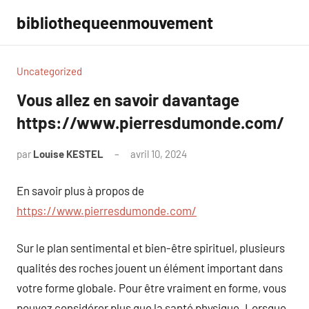
Aller
bibliothequeenmouvement
au
contenu
Uncategorized
Vous allez en savoir davantage
https://www.pierresdumonde.com/
par
Louise KESTEL
avril 10, 2024
Aucun
commentaire
En savoir plus à propos de
https://www.pierresdumonde.com/
Sur le plan sentimental et bien-être spirituel, plusieurs
qualités des roches jouent un élément important dans
votre forme globale. Pour être vraiment en forme, vous
pouvez considérer plus que la santé physique. Lorsque