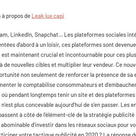
commentaire
 à propos de
Leak lux capi
ram, LinkedIn, Snapchat… Les plateformes sociales inté
ntées d’abord à un loisir, ces plateformes sont devenu
l est maintenant crucial et incontournable pour ces plu
 à de nouvelles cibles et multiplier leur vendeur. Ce nou
ortunité non seulement de renforcer la présence de sa
ugmenter le comptabilise consommateurs et d’embaucher
s où pendant longtemps tenir un site et des plateformes 
il n’est plus concevable aujourd’hui de s’en passer. Les e
 passent à côté de l’élément-clé de la stratégie publici
 abominable d’investir dans les réseaux sociaux pour vo
articiper votre tactique publicité en 2020 ? La réponse 