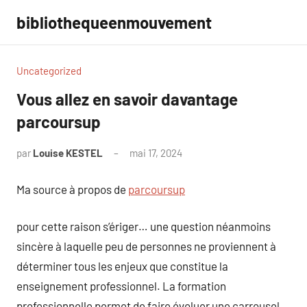
Aller
bibliothequeenmouvement
au
contenu
Uncategorized
Vous allez en savoir davantage
parcoursup
par
Louise KESTEL
mai 17, 2024
Aucun
commentaire
Ma source à propos de
parcoursup
pour cette raison s’ériger… une question néanmoins
sincère à laquelle peu de personnes ne proviennent à
déterminer tous les enjeux que constitue la
enseignement professionnel. La formation
professionnelle permet de faire évoluer une carrousel