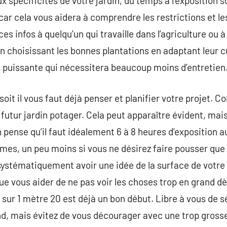
x spécificités de votre jardin, du temps à l’exposition sou
 car cela vous aidera à comprendre les restrictions et le
s infos à quelqu’un qui travaille dans l’agriculture ou à 
n choisissant les bonnes plantations en adaptant leur cu
s puissante qui nécessitera beaucoup moins d’entretien
soit il vous faut déjà penser et planifier votre projet.
futur jardin potager. Cela peut apparaître évident, mais i
On pense qu’il faut idéalement 6 à 8 heures d’exposition au
es, un peu moins si vous ne désirez faire pousser que 
 systématiquement avoir une idée de la surface de votre 
ue vous aider de ne pas voir les choses trop en grand 
 sur 1 mètre 20 est déjà un bon début. Libre à vous de
nd, mais évitez de vous décourager avec une trop grosse