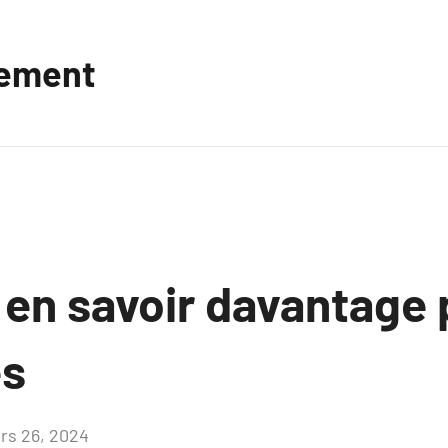
vement
 en savoir davantage 
es
rs 26, 2024
Aucun