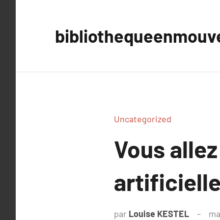
Aller
au
bibliothequeenmou
contenu
Uncategorized
Vous allez
artificiell
par
Louise KESTEL
ma