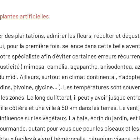
commentaire
plantes artificielles
er des plantations, admirer les fleurs, récolter et dégu
i, pour la première fois, se lance dans cette belle avent
otre spécialiste afin d’éviter certaines erreurs récurren
usticité ( mimosa, camélia, agapanthe, anisodontea, az
 du midi. Ailleurs, surtout en climat continental, n’adopt
 jardins, pivoine, glycine… ). Les températures sont souve
 zones. Le long du littoral, il peut y avoir jusque entre
ille côtière et une ville à 50 km dans les terres. Le vent,
nfluence sur les végétaux. La haie, écrin du jardin, est l
 gourmande, autant pour vous que pour les oiseaux et les
aux faciles à vivre ( hémérocalle, géranium vivace, chèv