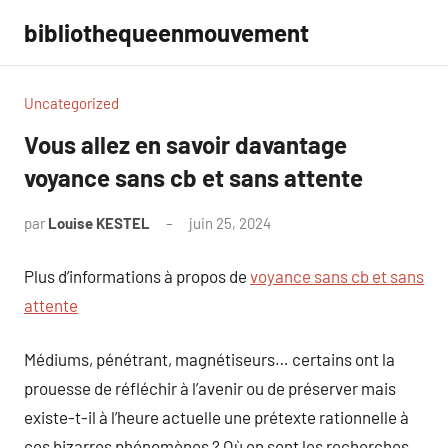
Aller
bibliothequeenmouvement
au
contenu
Uncategorized
Vous allez en savoir davantage
voyance sans cb et sans attente
par
Louise KESTEL
juin 25, 2024
Aucun
commentaire
Plus d’informations à propos de
voyance sans cb et sans
attente
Médiums, pénétrant, magnétiseurs… certains ont la
prouesse de réfléchir à l’avenir ou de préserver mais
existe-t-il à l’heure actuelle une prétexte rationnelle à
ces bizarres phénomènes ? Où en sont les recherches