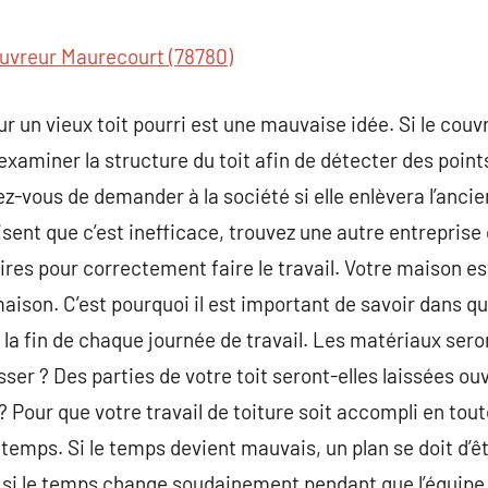
commentaire
uvreur Maurecourt (78780)
r un vieux toit pourri est une mauvaise idée. Si le couvr
examiner la structure du toit afin de détecter des points
-vous de demander à la société si elle enlèvera l’ancien
isent que c’est inefficace, trouvez une autre entreprise
s pour correctement faire le travail. Votre maison est
aison. C’est pourquoi il est important de savoir dans qu
 la fin de chaque journée de travail. Les matériaux sero
asser ? Des parties de votre toit seront-elles laissées 
 Pour que votre travail de toiture soit accompli en toute
 temps. Si le temps devient mauvais, un plan se doit d’ê
 si le temps change soudainement pendant que l’équipe t