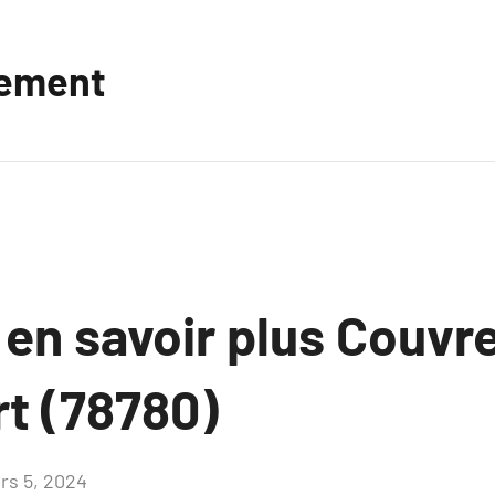
vement
 en savoir plus Couvr
t (78780)
rs 5, 2024
Aucun