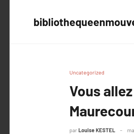
Aller
au
bibliothequeenmou
contenu
Uncategorized
Vous allez
Maurecour
par
Louise KESTEL
ma