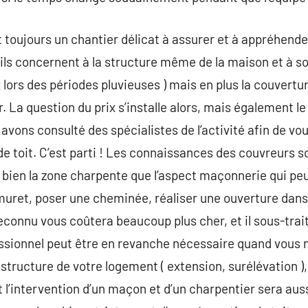
st toujours un chantier délicat à assurer et à appréhend
ls concernent à la structure même de la maison et à son 
x lors des périodes pluvieuses ) mais en plus la couvertu
r. La question du prix s’installe alors, mais également le
vons consulté des spécialistes de l’activité afin de vo
de toit. C’est parti ! Les connaissances des couvreurs s
 bien la zone charpente que l’aspect maçonnerie qui peu
 muret, poser une cheminée, réaliser une ouverture dan
reconnu vous coûtera beaucoup plus cher, et il sous-trai
fessionnel peut être en revanche nécessaire quand vous
 structure de votre logement ( extension, surélévation )
t l’intervention d’un maçon et d’un charpentier sera aus