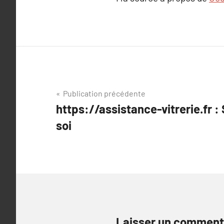
Navigation
Publication précédente
https://assistance-vitrerie.fr :
de
soi
l’article
Laisser un comment