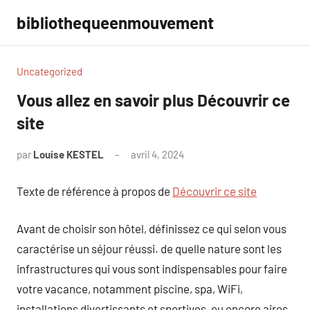
Aller
bibliothequeenmouvement
au
contenu
Uncategorized
Vous allez en savoir plus Découvrir ce
site
par
Louise KESTEL
avril 4, 2024
Aucun
commentaire
Texte de référence à propos de
Découvrir ce site
Avant de choisir son hôtel, définissez ce qui selon vous
caractérise un séjour réussi. de quelle nature sont les
infrastructures qui vous sont indispensables pour faire
votre vacance, notamment piscine, spa, WiFi,
installations divertissants et sportives, ou encore aires