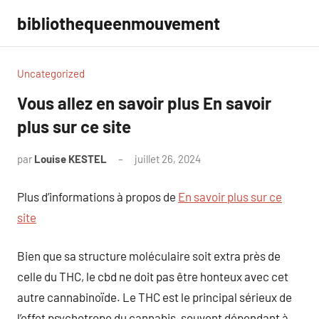
Aller
bibliothequeenmouvement
au
contenu
Uncategorized
Vous allez en savoir plus En savoir
plus sur ce site
par
Louise KESTEL
juillet 26, 2024
Aucun
commentaire
Plus d’informations à propos de
En savoir plus sur ce
site
Bien que sa structure moléculaire soit extra près de
celle du THC, le cbd ne doit pas être honteux avec cet
autre cannabinoïde. Le THC est le principal sérieux de
l’effet psychotrope du cannabis, souvent dépendant à