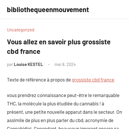
Aller
bibliothequeenmouvement
au
contenu
Uncategorized
Vous allez en savoir plus grossiste
cbd france
par
Louise KESTEL
mai 8, 2024
Aucun
commentaire
Texte de référence à propos de
grossiste cbd france
vous prendrez connaissance peut-être le remarquable
THC, la molécule la plus étudiée du cannabis ! à
présent, une petite nouvelle apparut dans le secteur. On
assimile de plus en plus parler du cbd, acronymie de
Cannabidiol. Cependant, beaucoup ignorent encore sa