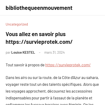
Aller
bibliothequeenmouvement
au
contenu
Uncategorized
Vous allez en savoir plus
https://survieprotek.com/
par
Louise KESTEL
mars 31, 2024
Aucun
commentaire
Tout savoir à propos de
https://survieprotek.com/
Dans les airs ou sur la route, de la Côte d’Azur au sahara,
voyager reste tout un des talents spécifiques. Alors que
les voyages approchent, découvrez les accessoires
indispensables pour partir à l’assaut de la planète et
enflammer les fuseaux horaires avec féminin. On les