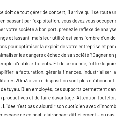
 doit de tout gérer de concert, il arrive qu’il se route
, en passant par l’exploitation, vous devez vous occuper 
er votre société à bon port, prenez le reflexe de analyse
gs et lassant, mais leur utilité est sans l’ombre d’un do
ions pour optimiser la exploit de votre entreprise et pa
nimaliser les dangers d’échec de sa société ?Gagner en 
emploi d’outils efficients. Et de ce monde, l’offre logici
plifier la facturation, gérer la finances, industrialiser 
litaires 20m3 à votre disposition sont plus qu’abondant 
et de tuyau. Bien employés, ces supports permettent d
n productives et de faire davantage. Attention toutefois
. L’idée n’est pas d’alourdir son quotidien avec d’innom
 espace de ce post, claironnant difficilement – ou pas d