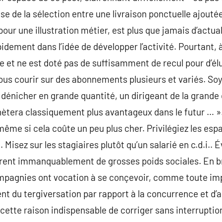
se de la sélection entre une livraison ponctuelle ajouté
 pour une illustration métier, est plus que jamais d’actua
pidement dans l’idée de développer l’activité. Pourtan
e et ne est doté pas de suffisamment de recul pour d’élu
vous courir sur des abonnements plusieurs et variés. Soy
dénicher en grande quantité, un dirigeant de la grande d
ètera classiquement plus avantageux dans le futur … ». 
 même si cela coûte un peu plus cher. Privilégiez les es
. Misez sur les stagiaires plutôt qu’un salarié en c.d.i.. 
ent immanquablement de grosses poids sociales. En br
mpagnies ont vocation à se conçevoir, comme toute impr
ent du tergiversation par rapport à la concurrence et d’a
r cette raison indispensable de corriger sans interruptio