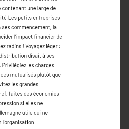
e contenant une large de
lité.Les petits entreprises
t, à ses commencement, la
cider l’impact financier de
ez radins ! Voyagez léger :
istribution disait à ses
Privilégiez les charges
paces mutualisés plutôt que
Évitez les grandes
ef, faites des économies
ession si elles ne
llemagne utile qui ne
n l’organisation