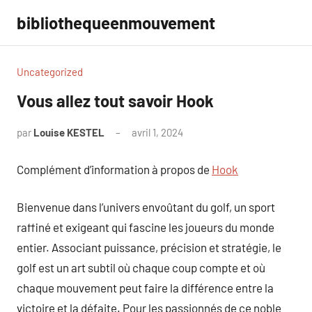
Aller
bibliothequeenmouvement
au
contenu
Uncategorized
Vous allez tout savoir Hook
par
Louise KESTEL
avril 1, 2024
Aucun
commentaire
Complément d’information à propos de
Hook
Bienvenue dans l’univers envoûtant du golf, un sport
raffiné et exigeant qui fascine les joueurs du monde
entier. Associant puissance, précision et stratégie, le
golf est un art subtil où chaque coup compte et où
chaque mouvement peut faire la différence entre la
victoire et la défaite. Pour les passionnés de ce noble