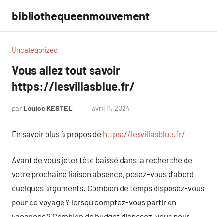
Aller
bibliothequeenmouvement
au
contenu
Uncategorized
Vous allez tout savoir
https://lesvillasblue.fr/
par
Louise KESTEL
avril 11, 2024
Aucun
commentaire
En savoir plus à propos de
https://lesvillasblue.fr/
Avant de vous jeter tête baissé dans la recherche de
votre prochaine liaison absence, posez-vous d’abord
quelques arguments. Combien de temps disposez-vous
pour ce voyage ? lorsqu comptez-vous partir en
vacances ? Combien de budget disposez-vous pour