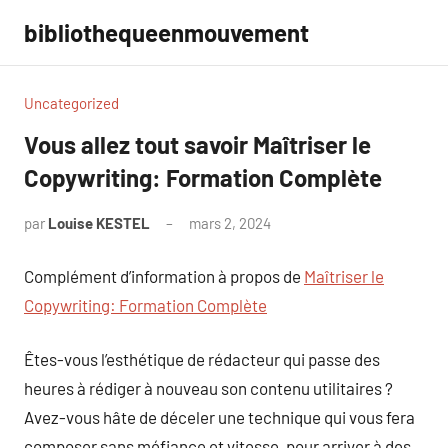
Aller
bibliothequeenmouvement
au
contenu
Uncategorized
Vous allez tout savoir Maîtriser le
Copywriting: Formation Complète
par
Louise KESTEL
mars 2, 2024
Aucun
commentaire
Complément d’information à propos de
Maîtriser le
Copywriting: Formation Complète
Êtes-vous l’esthétique de rédacteur qui passe des
heures à rédiger à nouveau son contenu utilitaires ?
Avez-vous hâte de déceler une technique qui vous fera
composer sans méfiance et vitesse, pour arriver à des