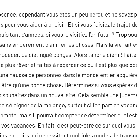
bsence, cependant vous êtes un peu perdu et ne savez p
our vous aider à choisir. Et si vous faisiez le trajet de
is tant d’années, si vous le visitiez l’an futur ? Trop sou
sans sincèrement planifier les choses. Mais la vie fait
rocéder, ce distingué congés. Alors tanche diem ! Faites
e plus rêver et faites à regarder ce qu’il est plus que pos
une hausse de personnes dans le monde entier acquière
 être qu’une bonne chose. Déterminez si vous espérez d
us souhaitez dans un nouvel site. Cela semble une jugem
de s’éloigner de la mélange, surtout si l’on part en vaca
compte, mais il pourrait compter de déterminer quel es
 vos vacances. En fait, c’est peut-être ce sur quoi vous
tains endroits qui nécessitent multiples modes de transpo