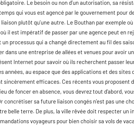
bligatoire. Le besoin ou non d’un autorisation, sa résis
e temps qui vous est agencé par le gouvernement pour de
e liaison plutôt qu’une autre. Le Bouthan par exemple o
où il est impératif de passer par une agence peut en rej
un processus qui a changé directement au fil des saiso
ler dans une entreprise de allées et venues pour avoir une
sent Internet pour savoir où ils recherchent passer le
s années, au espace que des applications et des sites 
nt sincèrement efficaces. Ces récents vous proposent d
lieu de foncer en absence, vous devrez tout d’abord, vou
 concrétiser sa future liaison congés n’est pas une chos
e belle terre. De plus, la ville rêvée doit respecter un 
mmandations voyageurs pour bien choisir sa vols de vac