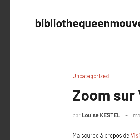
Aller
au
bibliothequeenmou
contenu
Uncategorized
Zoom sur 
par
Louise KESTEL
ma
Ma source à propos de
Vis