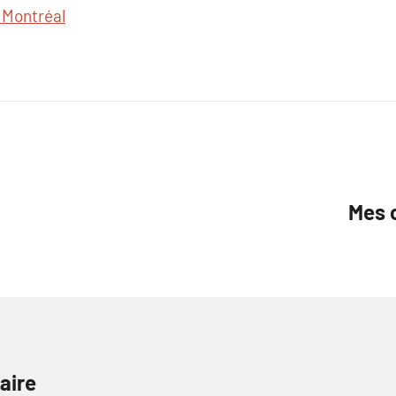
r Montréal
Mes c
aire