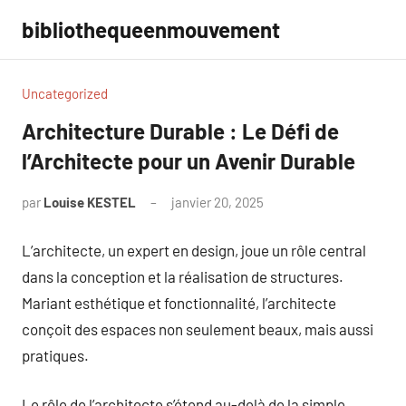
Aller
bibliothequeenmouvement
au
contenu
Uncategorized
Architecture Durable : Le Défi de
l’Architecte pour un Avenir Durable
par
Louise KESTEL
janvier 20, 2025
Aucun
commentaire
L’architecte, un expert en design, joue un rôle central
dans la conception et la réalisation de structures.
Mariant esthétique et fonctionnalité, l’architecte
conçoit des espaces non seulement beaux, mais aussi
pratiques.
Le rôle de l’architecte s’étend au-delà de la simple