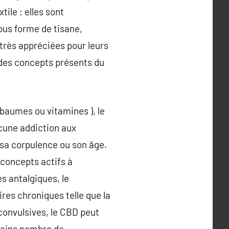
ile ; elles sont
ous forme de tisane,
, très appréciées pour leurs
 des concepts présents du
 baumes ou vitamines ), le
cune addiction aux
sa corpulence ou son âge.
 concepts actifs à
és antalgiques, le
res chroniques telle que la
convulsives, le CBD peut
ertains nombre de