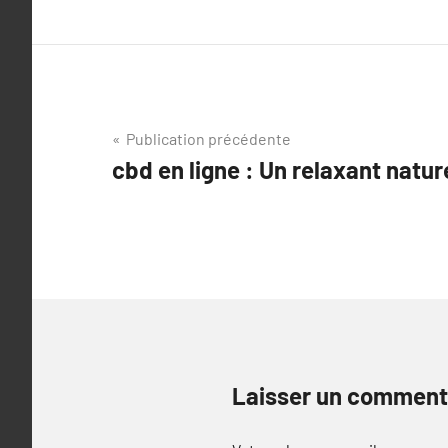
Navigation
Publication précédente
cbd en ligne : Un relaxant natur
de
l’article
Laisser un comment