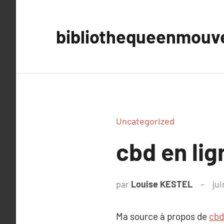
Aller
au
bibliothequeenmou
contenu
Uncategorized
cbd en lig
par
Louise KESTEL
jui
Ma source à propos de
cbd