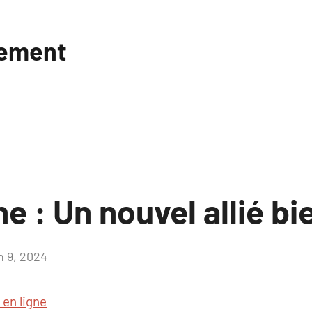
vement
ne : Un nouvel allié bi
n 9, 2024
Aucun
commentaire
 en ligne