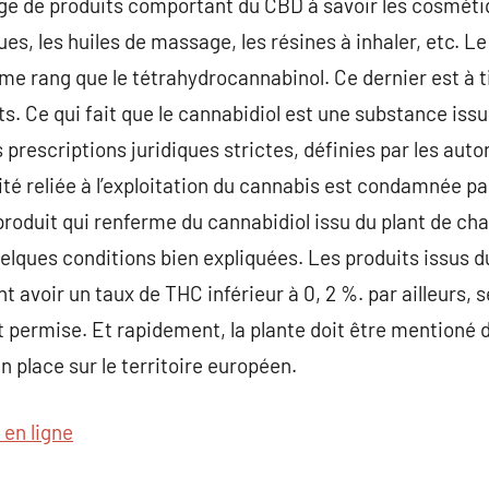
 de produits comportant du CBD à savoir les cosmétiqu
es, les huiles de massage, les résines à inhaler, etc. Le
 rang que le tétrahydrocannabinol. Ce dernier est à ti
ts. Ce qui fait que le cannabidiol est une substance iss
des prescriptions juridiques strictes, définies par les au
ité reliée à l’exploitation du cannabis est condamnée par 
roduit qui renferme du cannabidiol issu du plant de chan
uelques conditions bien expliquées. Les produits issus 
avoir un taux de THC inférieur à 0, 2 %. par ailleurs, se
 permise. Et rapidement, la plante doit être mentioné da
en place sur le territoire européen.
 en ligne