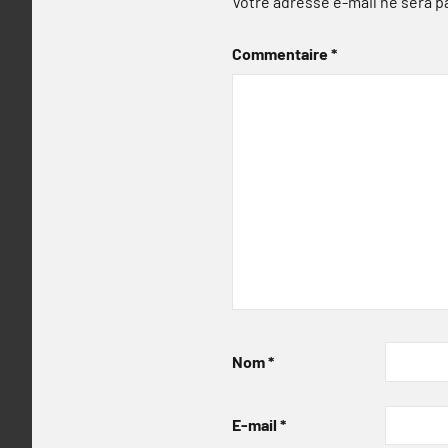
Votre adresse e-mail ne sera p
Commentaire
*
Nom
*
E-mail
*