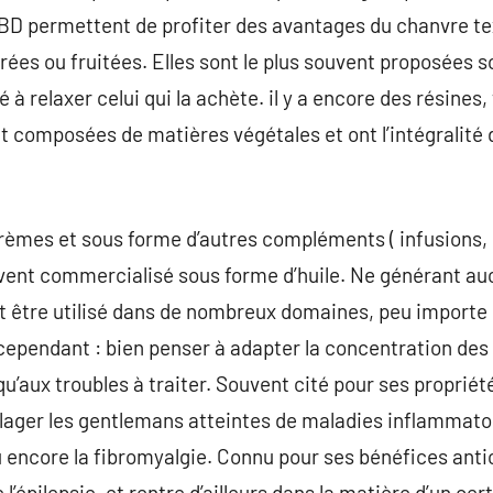
 CBD permettent de profiter des avantages du chanvre text
es ou fruitées. Elles sont le plus souvent proposées s
 à relaxer celui qui la achète. il y a encore des résines
t composées de matières végétales et ont l’intégralité
crèmes et sous forme d’autres compléments ( infusions,
uvent commercialisé sous forme d’huile. Ne générant au
t être utilisé dans de nombreux domaines, peu importe 
cependant : bien penser à adapter la concentration des
 qu’aux troubles à traiter. Souvent cité pour ses propriét
ager les gentlemans atteintes de maladies inflammatoi
 encore la fibromyalgie. Connu pour ses bénéfices anti
 l’épilepsie, et rentre d’ailleurs dans la matière d’un c