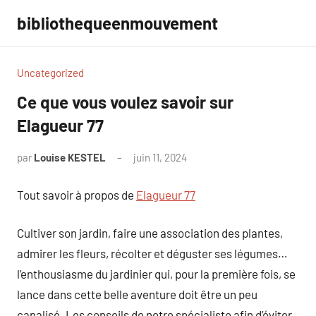
Aller
bibliothequeenmouvement
au
contenu
Uncategorized
Ce que vous voulez savoir sur
Elagueur 77
par
Louise KESTEL
juin 11, 2024
Aucun
commentaire
Tout savoir à propos de
Elagueur 77
Cultiver son jardin, faire une association des plantes,
admirer les fleurs, récolter et déguster ses légumes…
l’enthousiasme du jardinier qui, pour la première fois, se
lance dans cette belle aventure doit être un peu
canalisé. Les conseils de notre spécialiste afin d’éviter