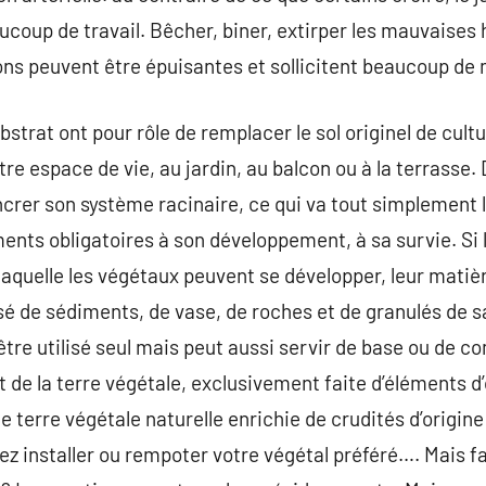
oup de travail. Bêcher, biner, extirper les mauvaises he
ns peuvent être épuisantes et sollicitent beaucoup de
substrat ont pour rôle de remplacer le sol originel de cul
tre espace de vie, au jardin, au balcon ou à la terrasse.
ancrer son système racinaire, ce qui va tout simplement l
ments obligatoires à son développement, à sa survie. Si 
aquelle les végétaux peuvent se développer, leur matièr
é de sédiments, de vase, de roches et de granulés de sa
 être utilisé seul mais peut aussi servir de base ou de 
t de la terre végétale, exclusivement faite d’éléments d’
e terre végétale naturelle enrichie de crudités d’origine
z installer ou rempoter votre végétal préféré…. Mais fa