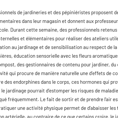
onnels de jardineries et des pépiniéristes proposent de
mentaires dans leur magasin et donnent aux professeurs
’école. Durant cette semaine, des professionnels reten
ternelles et élémentaires pour réaliser des ateliers uti
iation au jardinage et de sensibilisation au respect de la
inières, éducation sensorielle avec les fleurs aromatique
mpost, des gestionnaires de contenu pour jardiner, du 
ivité qui procure de manière naturelle une d’effets de co
bère des endorphines dans le corps, ces hormones qui p
, le jardinage pourrait d’estomper les risques de maladi
qué fréquemment. Le fait de sortir et de prendre l’air e
pratiquer une activité physique permet de d’abaisser les
on artérielle. au contraire de ce que certains croire, le 