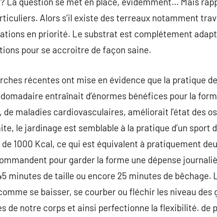
e’ ? La question se met en place, évidemment… Mais rap
ticuliers. Alors s’il existe des terreaux notamment trav
isations en priorité. Le substrat est complétement adapté 
ions pour se accroitre de façon saine.
rches récentes ont mise en évidence que la pratique de
ebdomadaire entraînait d’énormes bénéfices pour la for
, de maladies cardiovasculaires, améliorait l’état des 
aite, le jardinage est semblable à la pratique d’un sport
de 1000 Kcal, ce qui est équivalent à pratiquement deu
ommandent pour garder la forme une dépense journalièr
e 45 minutes de taille ou encore 25 minutes de bêchage. 
comme se baisser, se courber ou fléchir les niveau des
 de notre corps et ainsi perfectionne la flexibilité. de 