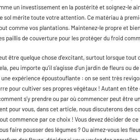
me un investissement en la postérité et soignez-le ain
Le sol mérite toute votre attention. Ce matériau à premi
tout comme vos plantations. Maintenez-le propre et bien 
es paillis de couverture pour les protéger du froid comm
eut être quelque chose d’excitant, surtout lorsque tout 
a, peu importe qu’il s’agisse d’un jardin de fleurs ou d
une expérience époustouflante : on se sent très revigoré
rre pour cultiver ses propres végétaux ! Autant en tête d
 comment s’y prendre ou par où commencer peut être u
nt pour vous, dans cet article, nous discuterons des c
out commence par ce choix ! Vous devez décider de ce 
vous faire pousser des légumes ? Ou aimez-vous les fleur
 parfum des fleurs, décidez si vous voulez des annuelles,