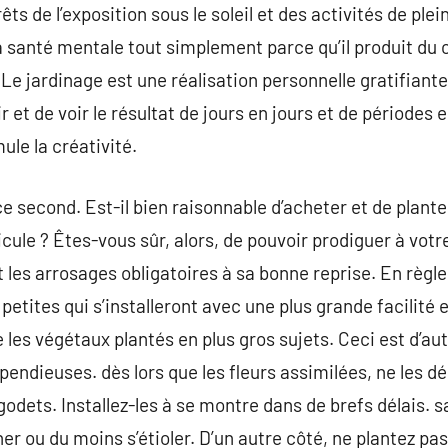
êts de l’exposition sous le soleil et des activités de plei
a santé mentale tout simplement parce qu’il produit du 
 Le jardinage est une réalisation personnelle gratifiante
r et de voir le résultat de jours en jours et de périodes
ule la créativité.
 second. Est-il bien raisonnable d’acheter et de planter
nicule ? Êtes-vous sûr, alors, de pouvoir prodiguer à votr
es arrosages obligatoires à sa bonne reprise. En règle
 petites qui s’installeront avec une plus grande facilité 
les végétaux plantés en plus gros sujets. Ceci est d’aut
spendieuses. dès lors que les fleurs assimilées, ne les d
s godets. Installez-les à se montre dans de brefs délais. 
her ou du moins s’étioler. D’un autre côté, ne plantez pas