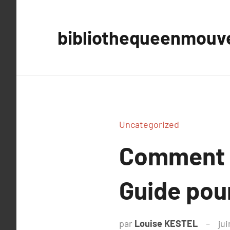
Aller
au
bibliothequeenmou
contenu
Uncategorized
Comment At
Guide pou
par
Louise KESTEL
ju