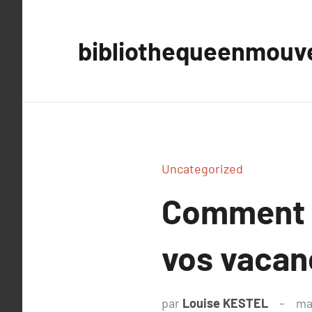
Aller
au
bibliothequeenmou
contenu
Uncategorized
Comment c
vos vacan
par
Louise KESTEL
ma