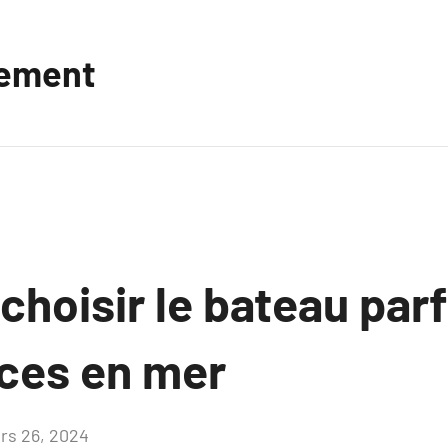
vement
hoisir le bateau parf
ces en mer
rs 26, 2024
Aucun