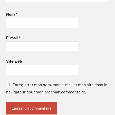
Nom
*
E-mail
*
Site web
Enregistrer mon nom, mon e-mail et mon site dans le
navigateur pour mon prochain commentaire.