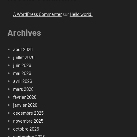
A WordPress Commenter
sur
Hello world!
Archives
août 2026
juillet 2026
juin 2026
mai 2026
avril 2026
mars 2026
février 2026
janvier 2026
décembre 2025
novembre 2025
octobre 2025
septembre 2025