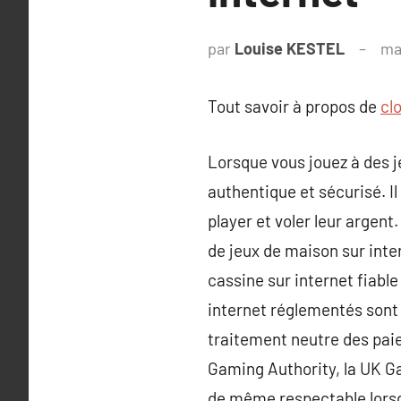
par
Louise KESTEL
ma
Tout savoir à propos de
cl
Lorsque vous jouez à des je
authentique et sécurisé. Il
player et voler leur argent
de jeux de maison sur inte
cassine sur internet fiable 
internet réglementés sont t
traitement neutre des paie
Gaming Authority, la UK G
de même respectable lorsqu’