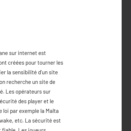
bane sur internet est
sont créées pour tourner les
r la sensibilité d’un site
’on recherche un site de
ité. Les opérateurs sur
écurité des player et le
 loi par exemple la Malta
ake, etc. La sécurité est
 fiable. Les joueurs