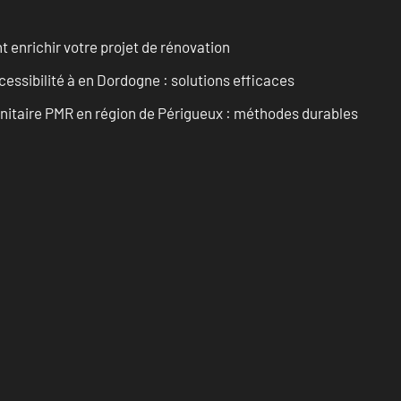
enrichir votre projet de rénovation
cessibilité à en Dordogne : solutions efficaces
anitaire PMR en région de Périgueux : méthodes durables