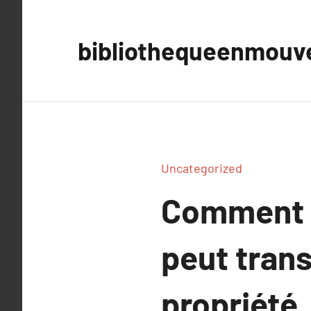
Aller
au
bibliothequeenmou
contenu
Uncategorized
Comment l
peut trans
propriété