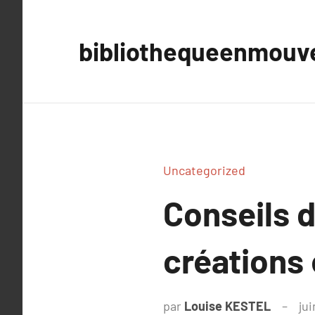
Aller
au
bibliothequeenmou
contenu
Uncategorized
Conseils d
créations 
par
Louise KESTEL
jui