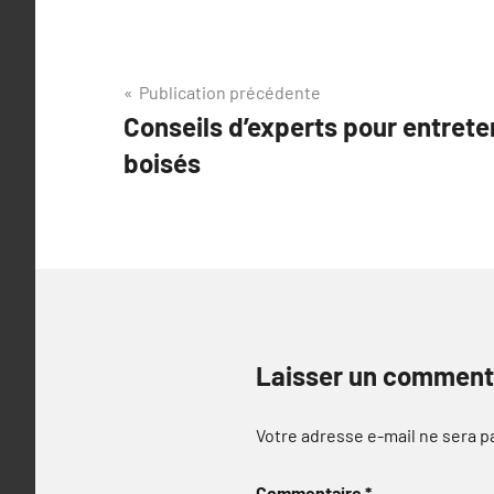
Navigation
Publication précédente
Conseils d’experts pour entrete
de
boisés
l’article
Laisser un comment
Votre adresse e-mail ne sera p
Commentaire
*