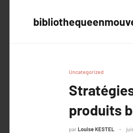
Aller
au
bibliothequeenmou
contenu
Uncategorized
Stratégie
produits 
par
Louise KESTEL
jui