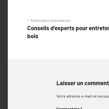
Navigation
Publication précédente
Conseils d’experts pour entrete
de
bois
l’article
Laisser un comment
Votre adresse e-mail ne sera p
Commentaire
*