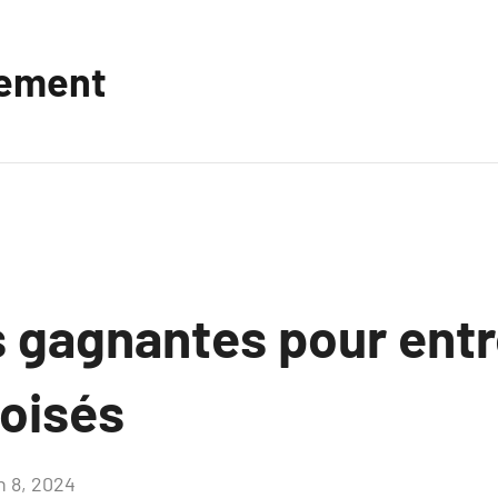
vement
s gagnantes pour entr
boisés
n 8, 2024
Aucun