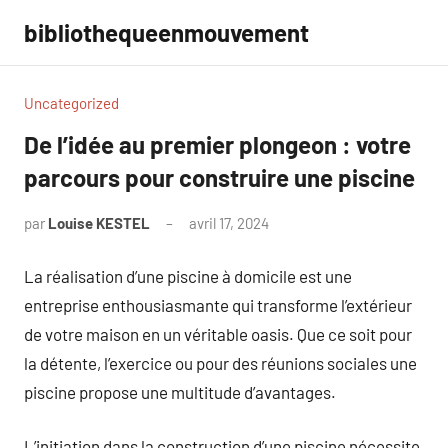
Aller
bibliothequeenmouvement
au
contenu
Uncategorized
De l’idée au premier plongeon : votre
parcours pour construire une piscine
par
Louise KESTEL
avril 17, 2024
Aucun
commentaire
La réalisation d’une piscine à domicile est une
entreprise enthousiasmante qui transforme l’extérieur
de votre maison en un véritable oasis. Que ce soit pour
la détente, l’exercice ou pour des réunions sociales une
piscine propose une multitude d’avantages.
L’initiation dans la construction d’une piscine nécessite