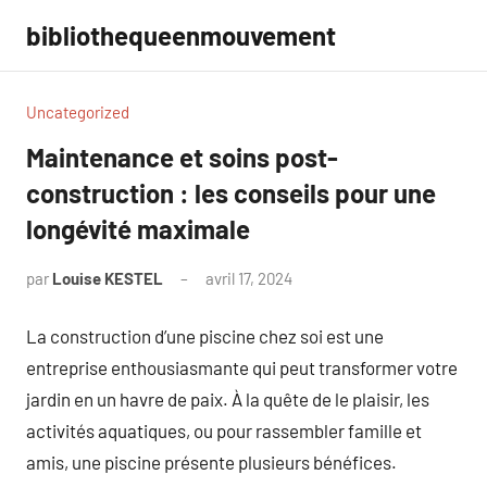
Aller
bibliothequeenmouvement
au
contenu
Uncategorized
Maintenance et soins post-
construction : les conseils pour une
longévité maximale
par
Louise KESTEL
avril 17, 2024
Aucun
commentaire
La construction d’une piscine chez soi est une
entreprise enthousiasmante qui peut transformer votre
jardin en un havre de paix. À la quête de le plaisir, les
activités aquatiques, ou pour rassembler famille et
amis, une piscine présente plusieurs bénéfices.