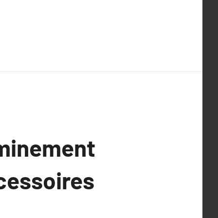
heminement
cessoires