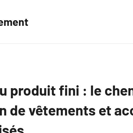
vement
au produit fini : le c
on de vêtements et ac
isés