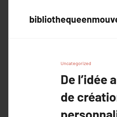
Aller
au
bibliothequeenmou
contenu
Uncategorized
De l’idée 
de créati
personnal