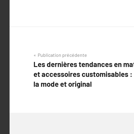
Navigation
Publication précédente
Les dernières tendances en ma
de
et accessoires customisables :
l’article
la mode et original