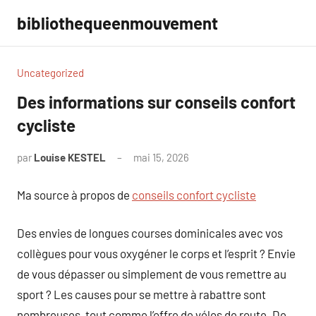
Aller
bibliothequeenmouvement
au
contenu
Uncategorized
Des informations sur conseils confort
cycliste
par
Louise KESTEL
mai 15, 2026
Aucun
commentaire
Ma source à propos de
conseils confort cycliste
Des envies de longues courses dominicales avec vos
collègues pour vous oxygéner le corps et l’esprit ? Envie
de vous dépasser ou simplement de vous remettre au
sport ? Les causes pour se mettre à rabattre sont
nombreuses, tout comme l’offre de vélos de route. De