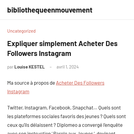
Aller
bibliothequeenmouvement
au
contenu
Uncategorized
Expliquer simplement Acheter Des
Followers Instagram
par
Louise KESTEL
avril 1, 2024
Aucun
commentaire
Ma source à propos de
Acheter Des Followers
Instagram
Twitter, Instagram, Facebook, Snapchat… Quels sont
les plateformes sociales favoris des jeunes ? Quels sont
ceux qu’ils délaissent ? Diplomeo a convergé l’enquête
avec son instruction ‘ Parole aux Jeunes ‘, devinant