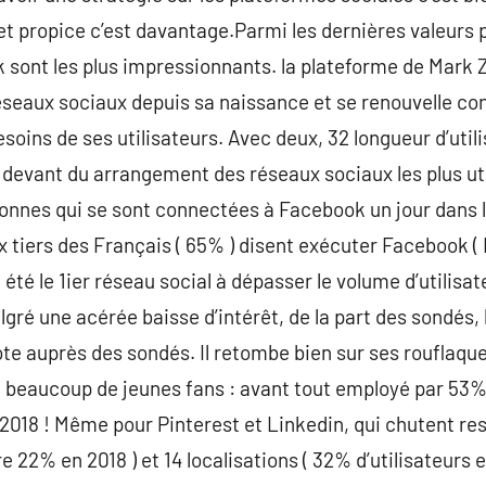
et propice c’est davantage.Parmi les dernières valeurs
sont les plus impressionnants. la plateforme de Mark 
éseaux sociaux depuis sa naissance et se renouvelle co
esoins de ses utilisateurs. Avec deux, 32 longueur d’util
devant du arrangement des réseaux sociaux les plus uti
rsonnes qui se sont connectées à Facebook un jour dans l
x tiers des Français ( 65% ) disent exécuter Facebook ( 
été le 1ier réseau social à dépasser le volume d’utilisa
gré une acérée baisse d’intérêt, de la part des sondés, 
e auprès des sondés. Il retombe bien sur ses rouflaque
 beaucoup de jeunes fans : avant tout employé par 53% d’
 2018 ! Même pour Pinterest et Linkedin, qui chutent r
re 22% en 2018 ) et 14 localisations ( 32% d’utilisateurs