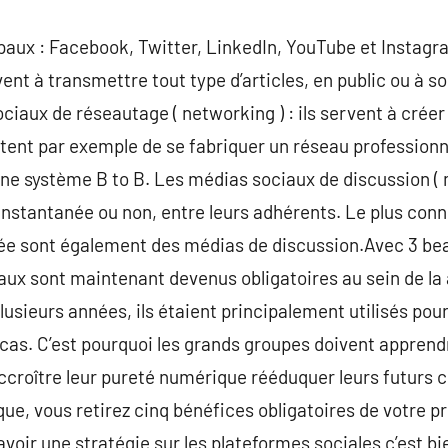
paux : Facebook, Twitter, LinkedIn, YouTube et Instag
rvent à transmettre tout type d’articles, en public ou à so
iaux de réseautage ( networking ) : ils servent à créer
ent par exemple de se fabriquer un réseau professionnel
e système B to B. Les médias sociaux de discussion ( m
instantanée ou non, entre leurs adhérents. Le plus conn
e sont également des médias de discussion.Avec 3 bea
iaux sont maintenant devenus obligatoires au sein de l
lusieurs années, ils étaient principalement utilisés pour
e cas. C’est pourquoi les grands groupes doivent apprend
ccroître leur pureté numérique rééduquer leurs futurs c
que, vous retirez cinq bénéfices obligatoires de votre p
avoir une stratégie sur les plateformes sociales c’est b