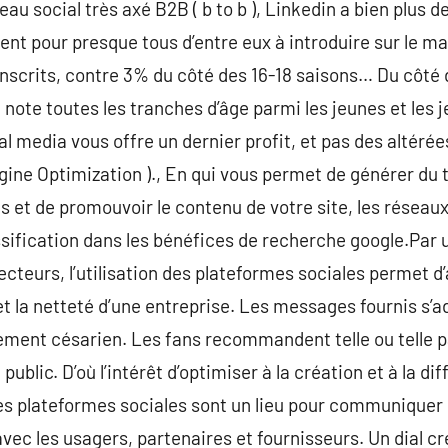
seau social très axé B2B ( b to b ), Linkedin a bien plus 
tent pour presque tous d’entre eux à introduire sur le m
nscrits, contre 3% du côté des 16-18 saisons… Du côté d
t note toutes les tranches d’âge parmi les jeunes et les
l media vous offre un dernier profit, et pas des altérées
ngine Optimization )., En qui vous permet de générer du
es et de promouvoir le contenu de votre site, les réseau
ification dans les bénéfices de recherche google.Par u
ecteurs, l’utilisation des plateformes sociales permet d
et la netteté d’une entreprise. Les messages fournis s’a
uement césarien. Les fans recommandent telle ou telle p
public. D’où l’intérêt d’optimiser à la création et à la di
 les plateformes sociales sont un lieu pour communiquer 
vec les usagers, partenaires et fournisseurs. Un dial cr