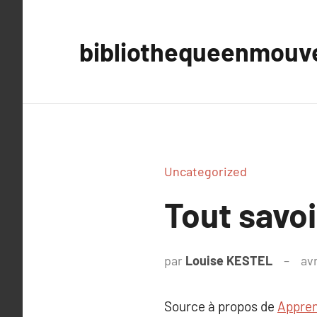
Aller
au
bibliothequeenmou
contenu
Uncategorized
Tout savoi
par
Louise KESTEL
avr
Source à propos de
Appren