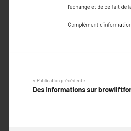
l’échange et de ce fait de 
Complément d’information
Navigation
Publication précédente
Des informations sur browliftf
de
l’article