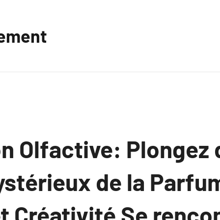
vement
n Olfactive: Plongez 
stérieux de la Parfum
t Créativité Se renco