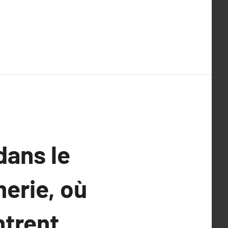
dans le
erie, où
ntrent