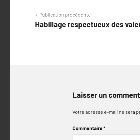
Navigation
Publication précédente
Habillage respectueux des vale
de
l’article
Laisser un comment
Votre adresse e-mail ne sera p
Commentaire
*