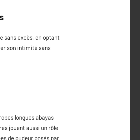
s
le sans excès. en optant
er son intimité sans
 robes longues abayas
es jouent aussi un rôle
ipes de pudeur posés par