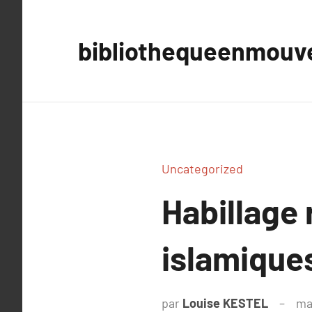
Aller
au
bibliothequeenmou
contenu
Uncategorized
Habillage
islamique
par
Louise KESTEL
ma