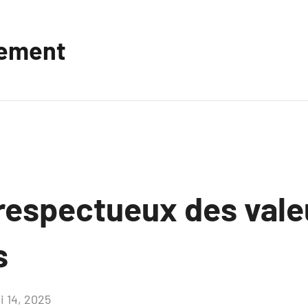
vement
 respectueux des vale
s
i 14, 2025
Aucun