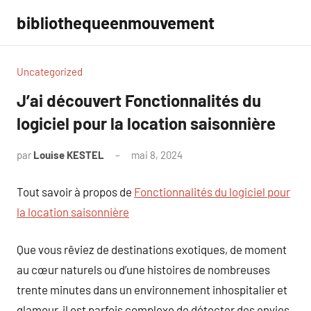
Aller
bibliothequeenmouvement
au
contenu
Uncategorized
J’ai découvert Fonctionnalités du
logiciel pour la location saisonnière
par
Louise KESTEL
mai 8, 2024
Aucun
commentaire
Tout savoir à propos de
Fonctionnalités du logiciel pour
la location saisonnière
Que vous rêviez de destinations exotiques, de moment
au cœur naturels ou d’une histoires de nombreuses
trente minutes dans un environnement inhospitalier et
glamour, il est parfois complexe de détecter des envies