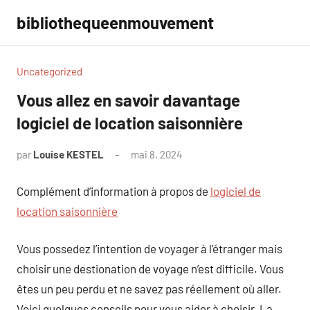
Aller
bibliothequeenmouvement
au
contenu
Uncategorized
Vous allez en savoir davantage
logiciel de location saisonnière
par
Louise KESTEL
mai 8, 2024
Aucun
commentaire
Complément d’information à propos de
logiciel de
location saisonnière
Vous possedez l’intention de voyager à l’étranger mais
choisir une destionation de voyage n’est difficile. Vous
êtes un peu perdu et ne savez pas réellement où aller.
Voici quelques conseils pour vous aider à choisir. La