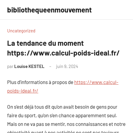
Aller
bibliothequeenmouvement
au
contenu
Uncategorized
La tendance du moment
https://www.calcul-poids-ideal.fr/
par
Louise KESTEL
juin 9, 2024
Aucun
commentaire
Plus d’informations à propos de
https://www.calcul-
poids-ideal.fr/
On s’est déjà tous dit qu’on avait besoin de gens pour
faire du sport, qu’on s’en chance apparemment seul.
Mais on ne va pas se mentir, nos connaissances et notre
objectivité quant à nos activités ne sont pas toujours