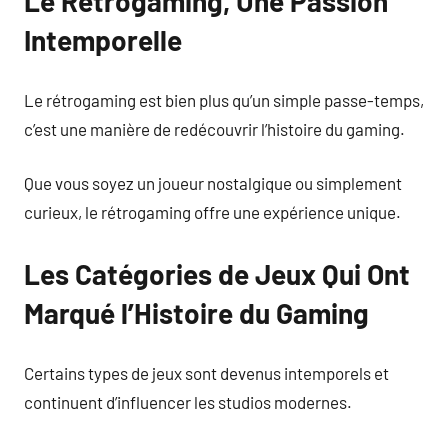
Le Rétrogaming, Une Passion
Intemporelle
Le rétrogaming est bien plus qu’un simple passe-temps,
c’est une manière de redécouvrir l’histoire du gaming.
Que vous soyez un joueur nostalgique ou simplement
curieux, le rétrogaming offre une expérience unique.
Les Catégories de Jeux Qui Ont
Marqué l’Histoire du Gaming
Certains types de jeux sont devenus intemporels et
continuent d’influencer les studios modernes.