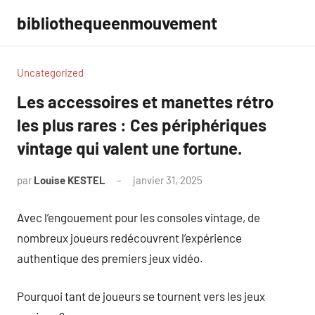
Aller
bibliothequeenmouvement
au
contenu
Uncategorized
Les accessoires et manettes rétro
les plus rares : Ces périphériques
vintage qui valent une fortune.
par
Louise KESTEL
janvier 31, 2025
Aucun
commentaire
Avec l’engouement pour les consoles vintage, de
nombreux joueurs redécouvrent l’expérience
authentique des premiers jeux vidéo.
Pourquoi tant de joueurs se tournent vers les jeux