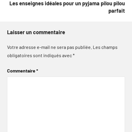
Les enseignes idéales pour un pyjama pilou pilou
parfait
Laisser un commentaire
Votre adresse e-mail ne sera pas publiée.
Les champs
obligatoires sont indiqués avec
*
Commentaire
*