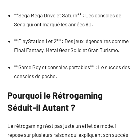
**Sega Mega Drive et Saturn** : Les consoles de
Sega qui ont marqué les années 90.
**PlayStation 1 et 2** : Des jeux légendaires comme
Final Fantasy, Metal Gear Solid et Gran Turismo.
**Game Boy et consoles portables** : Le succès des
consoles de poche.
Pourquoi le Rétrogaming
Séduit-il Autant ?
Le rétrogaming n’est pas juste un effet de mode, il
repose sur plusieurs raisons qui expliquent son succès