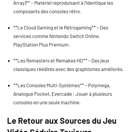
Array)** – Matériel reproduisant à l’identique les
composants des consoles rétro.
**Le Cloud Gaming et le Rétrogaming** – Des
services comme Nintendo Switch Online,
PlayStation Plus Premium.
**Les Remasters et Remakes HD** – Des jeux
classiques réédités avec des graphismes améliorés.
**Les Consoles Multi-Systèmes** – Polymega,
Analogue Pocket, Evercade : Jouer à plusieurs
consoles en une seule machine.
Le Retour aux Sources du Jeu
Vidéo Séduira Toujours