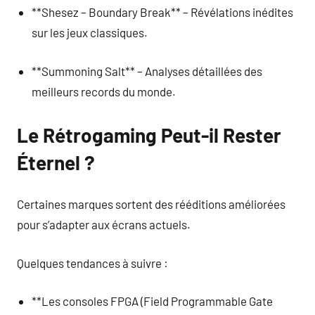
**Shesez – Boundary Break** – Révélations inédites
sur les jeux classiques.
**Summoning Salt** – Analyses détaillées des
meilleurs records du monde.
Le Rétrogaming Peut-il Rester
Éternel ?
Certaines marques sortent des rééditions améliorées
pour s’adapter aux écrans actuels.
Quelques tendances à suivre :
**Les consoles FPGA (Field Programmable Gate