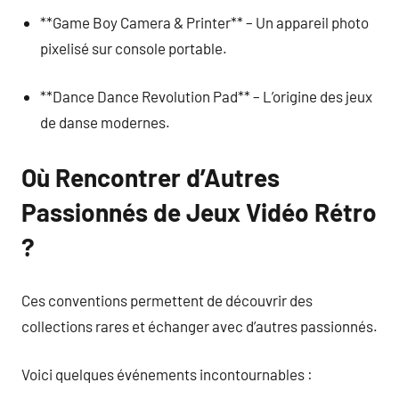
**Game Boy Camera & Printer** – Un appareil photo
pixelisé sur console portable.
**Dance Dance Revolution Pad** – L’origine des jeux
de danse modernes.
Où Rencontrer d’Autres
Passionnés de Jeux Vidéo Rétro
?
Ces conventions permettent de découvrir des
collections rares et échanger avec d’autres passionnés.
Voici quelques événements incontournables :