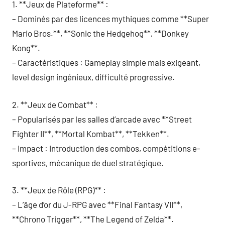
1. **Jeux de Plateforme** :
– Dominés par des licences mythiques comme **Super
Mario Bros.**, **Sonic the Hedgehog**, **Donkey
Kong**.
– Caractéristiques : Gameplay simple mais exigeant,
level design ingénieux, difficulté progressive.
2. **Jeux de Combat** :
– Popularisés par les salles d’arcade avec **Street
Fighter II**, **Mortal Kombat**, **Tekken**.
– Impact : Introduction des combos, compétitions e-
sportives, mécanique de duel stratégique.
3. **Jeux de Rôle (RPG)** :
– L’âge d’or du J-RPG avec **Final Fantasy VII**,
**Chrono Trigger**, **The Legend of Zelda**.