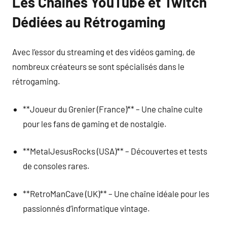
Les Chaînes YouTube et Twitch
Dédiées au Rétrogaming
Avec l’essor du streaming et des vidéos gaming, de
nombreux créateurs se sont spécialisés dans le
rétrogaming.
**Joueur du Grenier (France)** – Une chaîne culte
pour les fans de gaming et de nostalgie.
**MetalJesusRocks (USA)** – Découvertes et tests
de consoles rares.
**RetroManCave (UK)** – Une chaîne idéale pour les
passionnés d’informatique vintage.