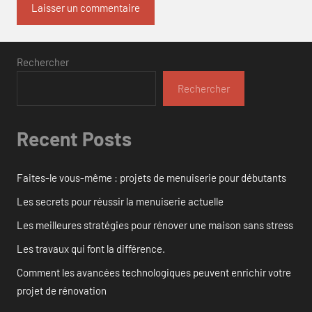
Rechercher
Rechercher
Recent Posts
Faites-le vous-même : projets de menuiserie pour débutants
Les secrets pour réussir la menuiserie actuelle
Les meilleures stratégies pour rénover une maison sans stress
Les travaux qui font la différence.
Comment les avancées technologiques peuvent enrichir votre
projet de rénovation