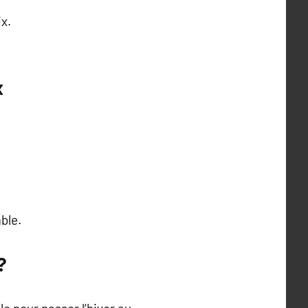
x.
x
ble.
?