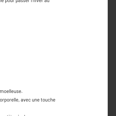
e pour passer l’hiver au
 moelleuse.
orporelle, avec une touche