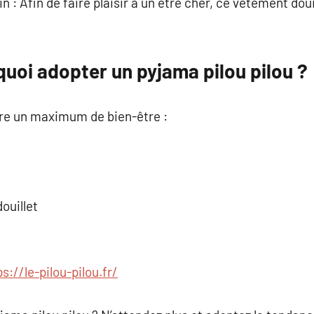
 : Afin de faire plaisir à un être cher, ce vêtement dou
uoi adopter un pyjama pilou pilou ?
re un maximum de bien-être :
ouillet
ps://le-pilou-pilou.fr/