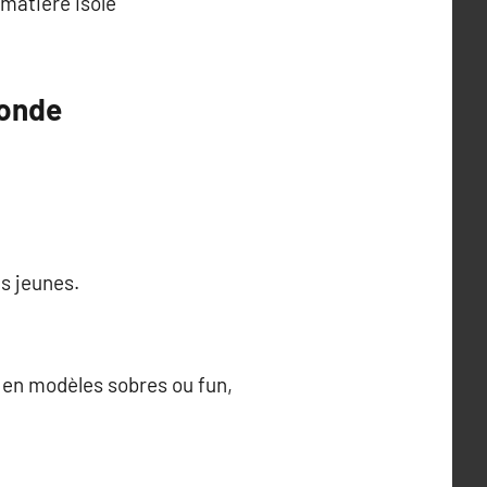
 matière isole
monde
us jeunes.
 en modèles sobres ou fun,