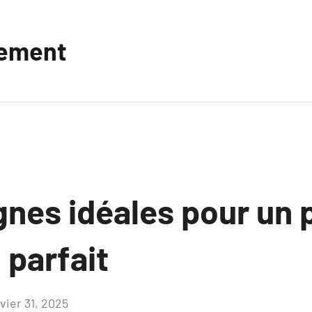
vement
gnes idéales pour un
 parfait
vier 31, 2025
Aucun