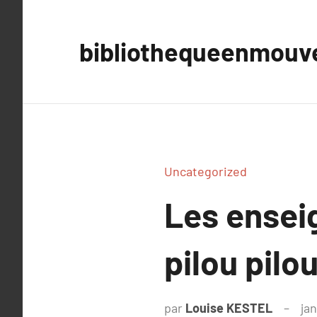
Aller
au
bibliothequeenmou
contenu
Uncategorized
Les ensei
pilou pilou
par
Louise KESTEL
jan