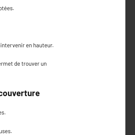
ptées.
intervenir en hauteur.
permet de trouver un
 couverture
es.
uses.