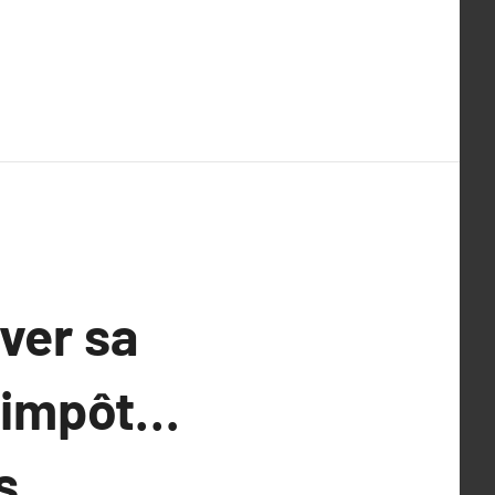
ver sa
d’impôt…
s