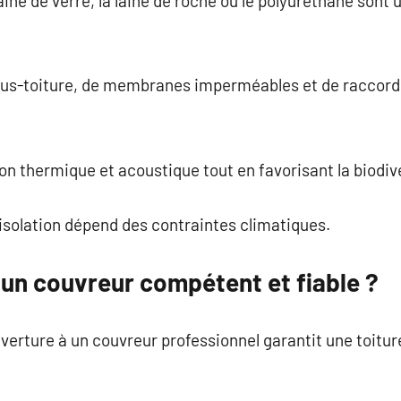
ne de verre, la laine de roche ou le polyuréthane sont ut
 sous-toiture, de membranes imperméables et de raccord
tion thermique et acoustique tout en favorisant la biodiv
isolation dépend des contraintes climatiques.
un couvreur compétent et fiable ?
verture à un couvreur professionnel garantit une toitu