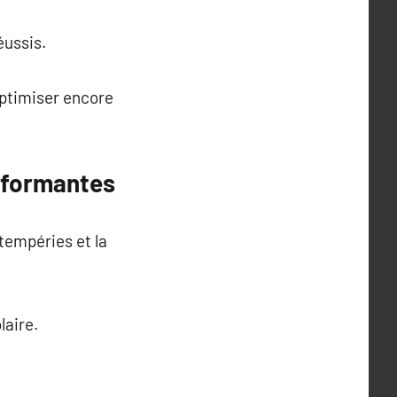
éussis.
optimiser encore
erformantes
tempéries et la
laire.