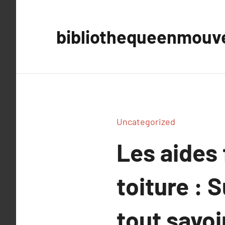
Aller
au
bibliothequeenmou
contenu
Uncategorized
Les aides 
toiture : 
tout savoi