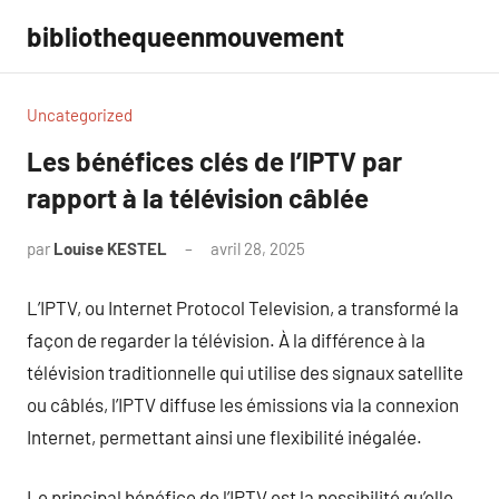
Aller
bibliothequeenmouvement
au
contenu
Uncategorized
Les bénéfices clés de l’IPTV par
rapport à la télévision câblée
par
Louise KESTEL
avril 28, 2025
Aucun
commentaire
L’IPTV, ou Internet Protocol Television, a transformé la
façon de regarder la télévision. À la différence à la
télévision traditionnelle qui utilise des signaux satellite
ou câblés, l’IPTV diffuse les émissions via la connexion
Internet, permettant ainsi une flexibilité inégalée.
Le principal bénéfice de l’IPTV est la possibilité qu’elle