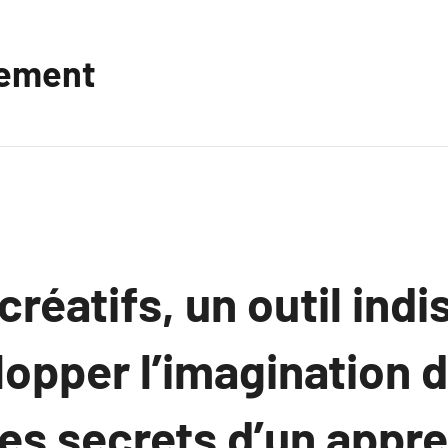
vement
 créatifs, un outil ind
lopper l’imagination 
les secrets d’un appr