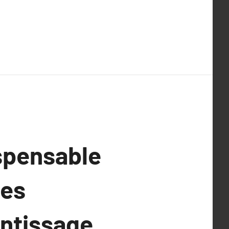
ispensable
des
entissage