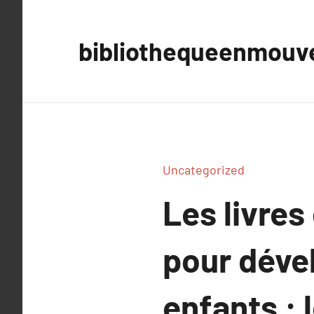
Aller
au
bibliothequeenmou
contenu
Uncategorized
Les livres
pour déve
enfants : 